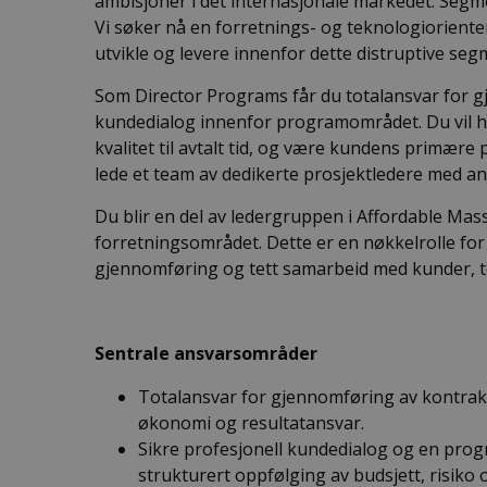
ambisjoner i det internasjonale markedet. Segme
Vi søker nå en forretnings- og teknologioriente
utvikle og levere innenfor dette distruptive seg
Som Director Programs får du totalansvar for 
kundedialog innenfor programområdet. Du vil ha
kvalitet til avtalt tid, og være kundens primæ
lede et team av dedikerte prosjektledere med an
Du blir en del av ledergruppen i Affordable Mass
forretningsområdet. Dette er en nøkkelrolle fo
gjennomføring og tett samarbeid med kunder, te
Sentrale ansvarsområder
Totalansvar for gjennomføring av kontrakter
økonomi og resultatansvar.
Sikre profesjonell kundedialog og en prog
strukturert oppfølging av budsjett, risiko 