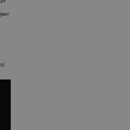
gge
ljøer
til