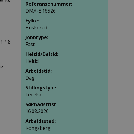
evne.
Referansenummer:
DMA-E 16526
Fylke:
Buskerud
Jobbtype:
pp og
Fast
Heltid/Deltid:
Heltid
iv
Arbeidstid:
Dag
Stillingstype:
Ledelse
Søknadsfrist:
16.08.2026
Arbeidssted:
Kongsberg