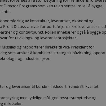
ntet forventes å få stor betydning for fremtidens forsvars
rt Director Programs som kan ta en sentral rolle i å bygge,
mentet.
gjennomføring av kontrakter, leveranser, økonomi og
 Profit & Loss-ansvar for porteføljen, sikre leveranser med
re partner og kontaktpunkt. Rollen innebærer også å bygge o
svar for utviklings- og leveranseprosjekter.
 Missiles og rapporterer direkte til Vice President for
r deg som ønsker å kombinere strategisk påvirkning, operat
knologi- og industrimiljøer.
 og leveranser til kunde - inkludert fremdrift, kvalitet,
ramstyring med tydelige mål, god ressursutnyttelse og
og milepæler.