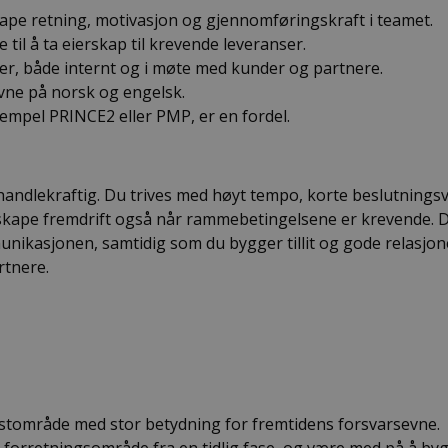
 skape retning, motivasjon og gjennomføringskraft i teamet.
 til å ta eierskap til krevende leveranser.
, både internt og i møte med kunder og partnere.
evne på norsk og engelsk.
sempel PRINCE2 eller PMP, er en fordel.
g handlekraftig. Du trives med høyt tempo, korte beslutnings
 skape fremdrift også når rammebetingelsene er krevende. 
munikasjonen, samtidig som du bygger tillit og gode relasjon
rtnere.
vekstområde med stor betydning for fremtidens forsvarsevne.