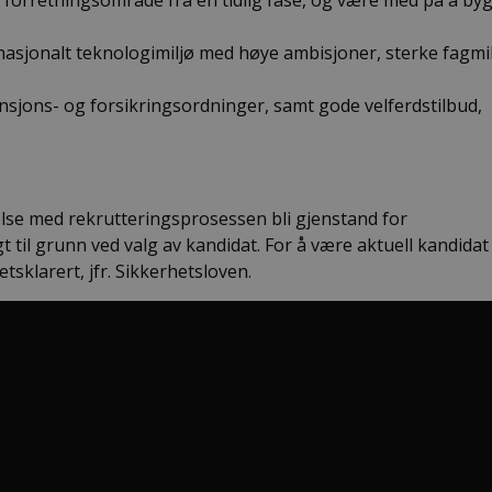
tt forretningsområde fra en tidlig fase, og være med på å by
nasjonalt teknologimiljø med høye ambisjoner, sterke fagmi
nsjons- og forsikringsordninger, samt gode velferdstilbud,
delse med rekrutteringsprosessen bli gjenstand for
 til grunn ved valg av kandidat. For å være aktuell kandidat 
etsklarert, jfr. Sikkerhetsloven.