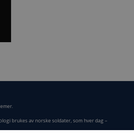
temer.
ologi brukes av norske soldater, som hver dag –