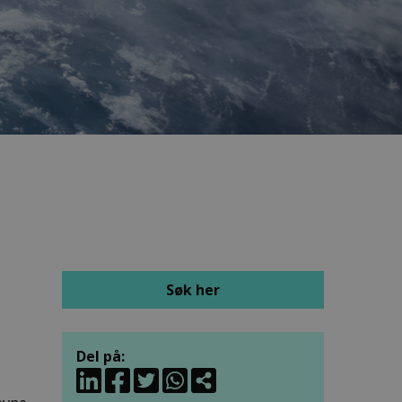
Søk her
Del på: