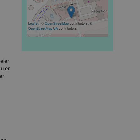
Leaflet
| ©
OpenStreetMap
contributors, ©
OpenStreetMap UA
contributors
veier
Du er
er