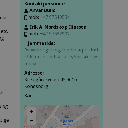
Kontaktpersoner:
Anvar Dulic
mob:
+47 97510534
njer
Erik A. Nordskog Eliassen
etc.
mob:
+47 97682902
og
Hjemmeside:
/www.kongsberg.com/kda/product
s/defence-and-security/missile-sys
tems/
Adresse:
Kirkegårdsveien 45 3616
Kongsberg
sk
Kart:
o og
+
−
ktige