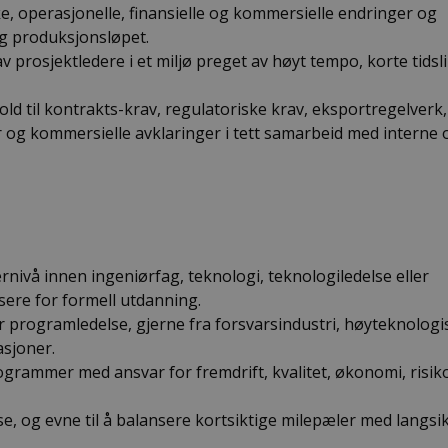
ke, operasjonelle, finansielle og kommersielle endringer og
og produksjonsløpet.
v prosjektledere i et miljø preget av høyt tempo, korte tidsli
 til kontrakts-krav, regulatoriske krav, eksportregelverk, 
er og kommersielle avklaringer i tett samarbeid med interne 
nivå innen ingeniørfag, teknologi, teknologiledelse eller
sere for formell utdanning.
er programledelse, gjerne fra forsvarsindustri, høyteknologi
asjoner.
grammer med ansvar for fremdrift, kvalitet, økonomi, risik
, og evne til å balansere kortsiktige milepæler med langsi