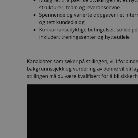
Mulighet til å påvirke utviklingen av et ny
strukturer, team og leveranseevne.
Spennende og varierte oppgaver i et inter
og tett kundedialog.
Konkurransedyktige betingelser, solide pe
inkludert treningssenter og hytteutleie.
Kandidater som søker på stillingen, vil i forbin
bakgrunnssjekk og vurdering av denne vil bli lagt
stillingen må du være kvalifisert for å bli sikkerh